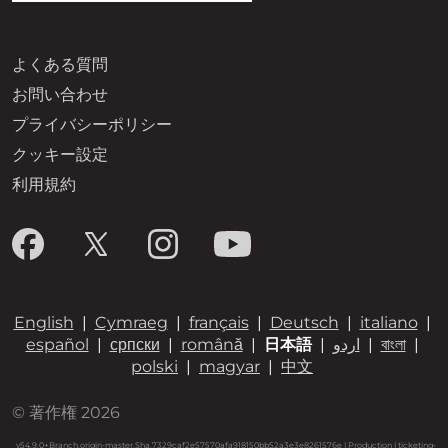
よくある質問
お問い合わせ
プライバシーポリシー
クッキー設定
利用規約
English
|
Cymraeg
|
français
|
Deutsch
|
italiano
|
español
|
српски
|
română
|
日本語
|
اردو
|
বাংলা
|
polski
|
magyar
|
中文
© 著作権 2026
v54.9.0+Branch.origin-master.Sha.7329caf2e57570afa918150bb52a3e3e8261576e | Production | ticketing-