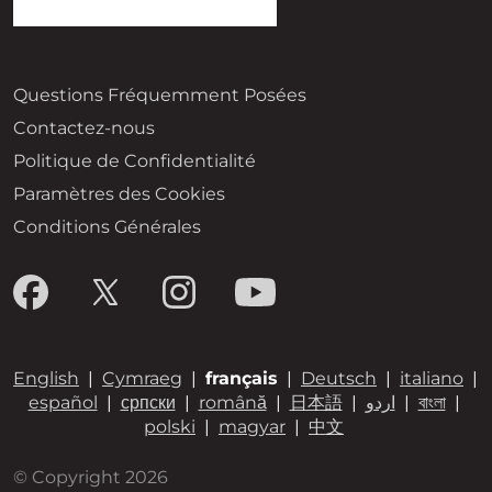
Questions Fréquemment Posées
Contactez-nous
Politique de Confidentialité
Paramètres des Cookies
Conditions Générales
English
|
Cymraeg
|
français
|
Deutsch
|
italiano
|
español
|
српски
|
română
|
日本語
|
اردو
|
বাংলা
|
polski
|
magyar
|
中文
© Copyright 2026