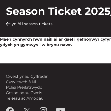
Season Ticket 2025
yn ôl i season tickets
Mae'r cynnyrch hwn naill ai ar gael i gefnogwyr cyf
ydych yn gymwys i'w brynu nawr.
Cwestiynau Cyffredin
Cysylltwch â Ni
Polisi Preifatrwydd
Gosodiadau Cwcis
Telerau ac Amodau