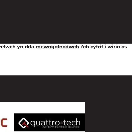
gwelwch yn dda
mewngofnodwch
i'ch cyfrif i wirio os