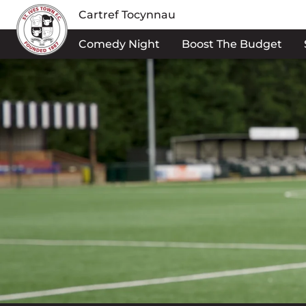
Cartref Tocynnau
Comedy Night
Boost The Budget